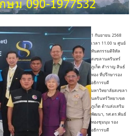
1 กันยายน 2568
เวลา 11.00 น ศูนย์
ทันตกรรมดิจิทัล
สงขลานครินทร์
ภูเก็ต สำราญ สินธ์
ทอง ที่ปรึกษารอง
อธิการบดี
มหาวิทยาลัยสงขลา
นครินทร์วิทยาเขต
ภูเก็ต ด้านส่งเสริม
พัฒนา, รศ.ดร.พันธ์
ทองชุมนุม รอง
อธิการบดี