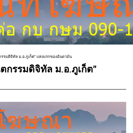
ตกรรมดิจิทัล ม.อ.ภูเก็ต” เเห่งเเรกของอันดามัน
ันตกรรมดิจิทัล ม.อ.ภูเก็ต”