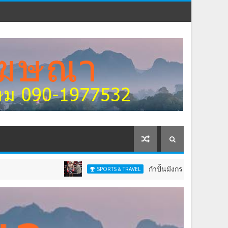
กำปั้นมังกรจีนสุดแกร่งกวาดเข็มขัดสหพันธ
SPORTS & TRAVEL