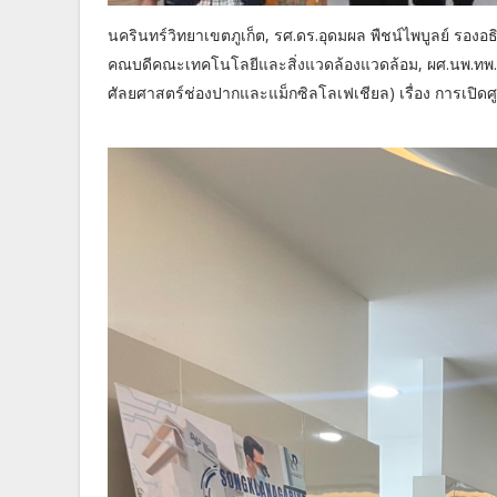
นครินทร์วิทยาเขตภูเก็ต, รศ.ดร.อุดมผล พืชน์ไพบูลย์ รองอ
คณบดีคณะเทคโนโลยีและสิ่งแวดล้องแวดล้อม, ผศ.นพ.ทพ
ศัลยศาสตร์ช่องปากและแม็กซิลโลเฟเชียล) เรื่อง การเปิดศู