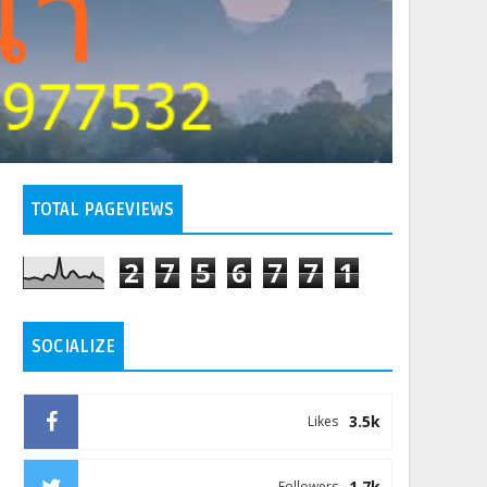
TOTAL PAGEVIEWS
2
7
5
6
7
7
1
SOCIALIZE
3.5k
Likes
1.7k
Followers