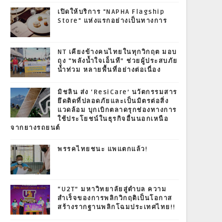
เปิดให้บริการ "NAPHA Flagship
Store" แห่งแรกอย่างเป็นทางการ
NT เคียงข้างคนไทยในทุกวิกฤต มอบ
ถุง “พลังน้ำใจเอ็นที” ช่วยผู้ประสบภัย
น้ำท่วม หลายพื้นที่อย่างต่อเนื่อง
มิชลิน ส่ง ‘ResiCare’ นวัตกรรมสาร
ยึดติดที่ปลอดภัยและเป็นมิตรต่อสิ่ง
แวดล้อม บุกเบิกตลาดรุกช่องทางการ
ใช้ประโยชน์ในธุรกิจอื่นนอกเหนือ
จากยางรถยนต์
พรรคไทยชนะ แพแตกแล้ว!
“U2T” มหาวิทยาลัยสู่ตำบล ความ
สำเร็จของการพลิกวิกฤติเป็นโอกาส
สร้างรากฐานพลิกโฉมประเทศไทย!!