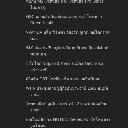
พบกับ MSI Venture และ Venture Pro Series
ใหม่ล่าสุ...
GGC มอบผลิตภัณฑ์เจลแอลกอฮอล์ โครงการ
Green Health ...
VRANDA ปลื้ม ‘วีรันดา รีสอร์ท ภูเก็ต, ออโตกราฟ
คอล...
BLC จัดงาน ‘Bangkok Drug Grand Revolution’
พบพันธม...
บ.โตโยต้าปทุมธานี สาขา อ.เมือง จัดกิจกรรม
สร้างอาชี...
ผู้ถือหุ้น DRT ไฟเขียวเห็นชอบจ่ายเงินปันผล
WHA ประชุมสามัญผู้ถือหุ้นประจำปี 2568 อนุมัติ
จ่าย...
ไทยพาณิชย์ จูเลียส แบร์ คว้า 2 รางวัลยอดเยี่ยม
จากส...
เผยโฉม Infinix NOTE 50 Series สมาร์ทโฟนตระ
กูลโน้ตร...