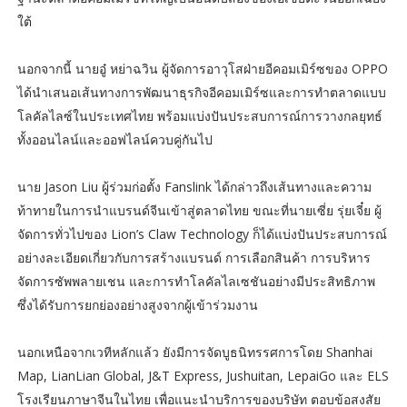
ใต้
นอกจากนี้ นายอู๋ หย่าฉวิน ผู้จัดการอาวุโสฝ่ายอีคอมเมิร์ซของ OPPO
ได้นำเสนอเส้นทางการพัฒนาธุรกิจอีคอมเมิร์ซและการทำตลาดแบบ
โลคัลไลซ์ในประเทศไทย พร้อมแบ่งปันประสบการณ์การวางกลยุทธ์
ทั้งออนไลน์และออฟไลน์ควบคู่กันไป
นาย Jason Liu ผู้ร่วมก่อตั้ง Fanslink ได้กล่าวถึงเส้นทางและความ
ท้าทายในการนำแบรนด์จีนเข้าสู่ตลาดไทย ขณะที่นายเซี่ย รุ่ยเจี๋ย ผู้
จัดการทั่วไปของ Lion’s Claw Technology ก็ได้แบ่งปันประสบการณ์
อย่างละเอียดเกี่ยวกับการสร้างแบรนด์ การเลือกสินค้า การบริหาร
จัดการซัพพลายเชน และการทำโลคัลไลเซชันอย่างมีประสิทธิภาพ
ซึ่งได้รับการยกย่องอย่างสูงจากผู้เข้าร่วมงาน
นอกเหนือจากเวทีหลักแล้ว ยังมีการจัดบูธนิทรรศการโดย Shanhai
Map, LianLian Global, J&T Express, Jushuitan, LepaiGo และ ELS
โรงเรียนภาษาจีนในไทย เพื่อแนะนำบริการของบริษัท ตอบข้อสงสัย