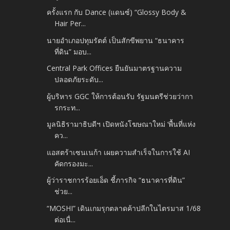
ครั้งแรก กับ Dance (แดนซ์) “Glossy Body &
Hair Per...
นายอำเภอปทุมรัตต์ เป็นสักขีพยาน “ธนาคาร
ที่ดิน” มอบ...
Central Park Offices ยืนยันมาตรฐานความ
ปลอดภัยระดับ...
ผู้บริหาร GGC ให้การต้อนรับ รัฐมนตรีช่วยว่ากา
รกระท...
มูลนิธิรามาธิบดีฯ เปิดหนังโฆษณาใหม่ ‘พื้นที่แห่ง
คว...
แอสตร้าเซนเนก้า เผยความสำเร็จในการใช้ AI
คัดกรองมะ...
ผู้ว่าราชการร้อยเอ็ด ชี้ภารกิจ “ธนาคารที่ดิน”
ช่วย...
“MOSHI” เดินเกมรุกตลาดค้าปลีกในไตรมาส 1/68
ต่อเนื่...