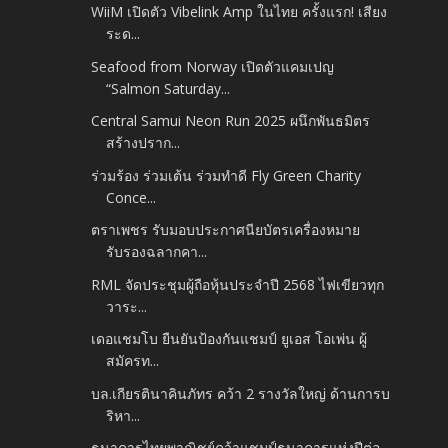
WiiM เปิดตัว Vibelink Amp ในไทย ครั้งแรก! เสียง
ระด...
Seafood from Norway เปิดตัวแคมเปญ
“Salmon Saturday...
Central Samui Neon Run 2025 ผนึกพันธมิตร
สร้างปราก...
ร่วมร้อง ร่วมเต้น ร่วมทำดี Fly Green Charity
Conce...
ตราเพชร รับมอบประกาศนียบัตรเครื่องหมาย
รับรองฉลากคา...
RML จัดประชุมผู้ถือหุ้นประจำปี 2568 ไฟเขียวทุก
วาระ...
เดอแชมโบ ยืนยันป้องกันแชมป์ ยูเอส โอเพ่น ผู้
สมัครท...
บล.เกียรตินาคินภัทร คว้า 2 รางวัลใหญ่ ด้านการบ
ริหา...
ธนาคารไทยพาณิชย์คว้าแชมป์ธนาคารแห่งปีต่อ