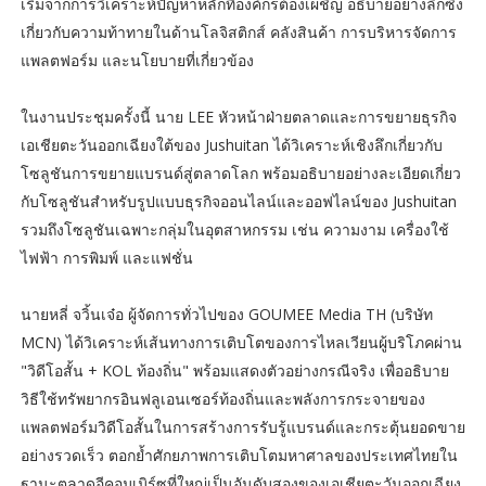
เริ่มจากการวิเคราะห์ปัญหาหลักที่องค์กรต้องเผชิญ อธิบายอย่างลึกซึ้ง
เกี่ยวกับความท้าทายในด้านโลจิสติกส์ คลังสินค้า การบริหารจัดการ
แพลตฟอร์ม และนโยบายที่เกี่ยวข้อง
ในงานประชุมครั้งนี้ นาย LEE หัวหน้าฝ่ายตลาดและการขยายธุรกิจ
เอเชียตะวันออกเฉียงใต้ของ Jushuitan ได้วิเคราะห์เชิงลึกเกี่ยวกับ
โซลูชันการขยายแบรนด์สู่ตลาดโลก พร้อมอธิบายอย่างละเอียดเกี่ยว
กับโซลูชันสำหรับรูปแบบธุรกิจออนไลน์และออฟไลน์ของ Jushuitan
รวมถึงโซลูชันเฉพาะกลุ่มในอุตสาหกรรม เช่น ความงาม เครื่องใช้
ไฟฟ้า การพิมพ์ และแฟชั่น
นายหลี่ จวิ้นเจ๋อ ผู้จัดการทั่วไปของ GOUMEE Media TH (บริษัท
MCN) ได้วิเคราะห์เส้นทางการเติบโตของการไหลเวียนผู้บริโภคผ่าน
"วิดีโอสั้น + KOL ท้องถิ่น" พร้อมแสดงตัวอย่างกรณีจริง เพื่ออธิบาย
วิธีใช้ทรัพยากรอินฟลูเอนเซอร์ท้องถิ่นและพลังการกระจายของ
แพลตฟอร์มวิดีโอสั้นในการสร้างการรับรู้แบรนด์และกระตุ้นยอดขาย
อย่างรวดเร็ว ตอกย้ำศักยภาพการเติบโตมหาศาลของประเทศไทยใน
ฐานะตลาดอีคอมเมิร์ซที่ใหญ่เป็นอันดับสองของเอเชียตะวันออกเฉียง