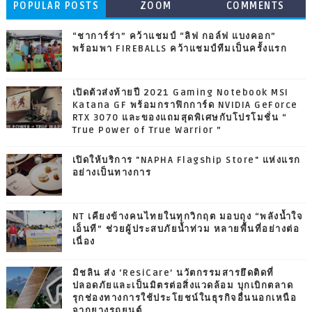
POPULAR POSTS
ZOOM
COMMENTS
“ชาการ์ร่า” คว้าแชมป์ “ลิฟ กอล์ฟ แบงคอก”
พร้อมพา FIREBALLS คว้าแชมป์ทีมเป็นครั้งแรก
เปิดตัวส่งท้ายปี 2021 Gaming Notebook MSI
Katana GF พร้อมกราฟิกการ์ด NVIDIA GeForce
RTX 3070 และของแถมสุดพิเศษกับโปรโมชั่น “
True Power of True Warrior ”
เปิดให้บริการ "NAPHA Flagship Store" แห่งแรก
อย่างเป็นทางการ
NT เคียงข้างคนไทยในทุกวิกฤต มอบถุง “พลังน้ำใจ
เอ็นที” ช่วยผู้ประสบภัยน้ำท่วม หลายพื้นที่อย่างต่อ
เนื่อง
มิชลิน ส่ง ‘ResiCare’ นวัตกรรมสารยึดติดที่
ปลอดภัยและเป็นมิตรต่อสิ่งแวดล้อม บุกเบิกตลาด
รุกช่องทางการใช้ประโยชน์ในธุรกิจอื่นนอกเหนือ
จากยางรถยนต์