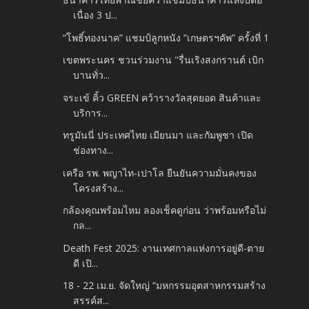
เนื่อง 3 ป...
“โพธิ์ทองนาค” แชมป์ลูกหนัง “เกษตรฯคัพ” ครั้งที่ 1
เขตพระนคร ชวนร่วมงาน "รื่นเริงสงกรานต์ เบิก
บานทั่ว...
จระเข้ คิ้ว GREEN คว้ารางวัลสุดยอด สินค้าและ
บริการ...
ทรูมันนี่ ประเทศไทย เมียนมา และกัมพูชา เปิด
ช่องทาง...
เครือ รพ. พญาไท-เปาโล ยืนยันความมั่นคงของ
โครงสร้าง...
กล้องคุณพร้อมไหม ลองเช็คดูก่อน ว่าพร้อมหรือไม่
กล...
Death Fest 2025: งานเทศกาลแห่งการอยู่ดี-ตาย
ดี เปิ...
18 - 22 เม.ย. จัดใหญ่ “มหกรรมอุตสาหกรรมสร้าง
สรรค์ส...