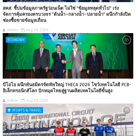
สคส. ชี้ปมข้อมูลภาครัฐว่อนเน็ต ไม่ใช่ “ข้อมูลหลุดทั่วไป” เร่ง
จัดการคุ้มครองครบวงจร “ต้นน้ำ–กลางน้ำ–ปลายน้ำ” ผนึกกำลังปิด
ช่องซื้อขายข้อมูลเถื่อน
Admin
Aug 04, 2026
ECONOMY
บีโอไอ ผนึกพันธมิตรจัดทัพใหญ่ THECA 2026 โชว์เทคโนโลยี PCB-
อิเล็กทรอนิกส์โลก ปักหมุดไทยสู่ฐานผลิตเทคโนโลยีขั้นสูง
Admin
Aug 03, 2026
SPORTS & TRAVEL