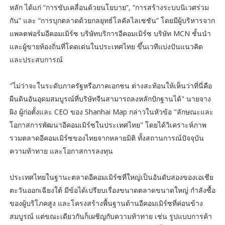
หลัก ได้แก่ “การขับเคลื่อนด้วยนโยบาย”, “การสร้างระบบนิเวศร่วม
กัน” และ “การบุกตลาดด้วยกลยุทธ์โลคัลไลเซชัน” โดยมีผู้บริหารจาก
แพลตฟอร์มอีคอมเมิร์ซ บริษัทบริการอีคอมเมิร์ซ บริษัท MCN ชั้นนำ
และผู้ขายท้องถิ่นที่โดดเด่นในประเทศไทย ขึ้นเวทีแบ่งปันแนวคิด
และประสบการณ์
"ไม่ว่าจะในระดับภาครัฐหรือภาคเอกชน ต่างสะท้อนให้เห็นว่าที่นี่คือ
ผืนดินอันอุดมสมบูรณ์ที่บริษัทจีนสามารถลงหลักปักฐานได้" นายจาง
ผิง ผู้ก่อตั้งและ CEO ของ Shanhai Map กล่าวในหัวข้อ "ลักษณะและ
โอกาสการพัฒนาอีคอมเมิร์ซในประเทศไทย" โดยได้วิเคราะห์ภาพ
รวมตลาดอีคอมเมิร์ซของไทยจากหลายมิติ ทั้งสถานการณ์ปัจจุบัน
ความท้าทาย และโอกาสการลงทุน
ประเทศไทยในฐานะตลาดอีคอมเมิร์ซที่ใหญ่เป็นอันดับสองของเอเชีย
ตะวันออกเฉียงใต้ มีข้อได้เปรียบเรื่องขนาดตลาดขนาดใหญ่ กำลังซื้อ
ของผู้บริโภคสูง และโครงสร้างพื้นฐานด้านอีคอมเมิร์ซที่ค่อนข้าง
สมบูรณ์ แต่ขณะเดียวกันก็เผชิญกับความท้าทาย เช่น รูปแบบการค้า