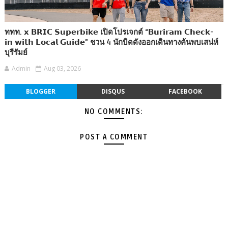
ททท. 𝘅 𝗕𝗥𝗜𝗖 𝗦𝘂𝗽𝗲𝗿𝗯𝗶𝗸𝗲 เปิดโปรเจกต์ “𝗕𝘂𝗿𝗶𝗿𝗮𝗺 𝗖𝗵𝗲𝗰𝗸-
𝗶𝗻 𝘄𝗶𝘁𝗵 𝗟𝗼𝗰𝗮𝗹 𝗚𝘂𝗶𝗱𝗲” ชวน 4 นักบิดดังออกเดินทางค้นพบเสน่ห์
บุรีรัมย์
Admin
Aug 03, 2026
BLOGGER
DISQUS
FACEBOOK
NO COMMENTS:
POST A COMMENT