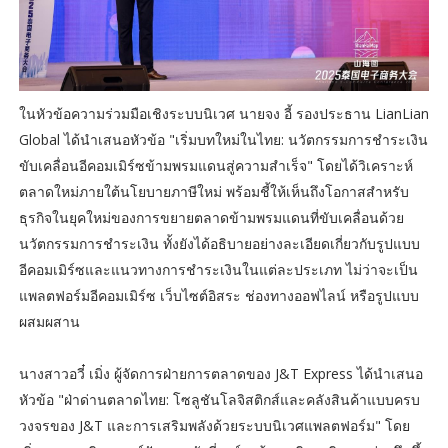
ในหัวข้อความร่วมมือเชิงระบบนิเวศ นายจง อี้ รองประธาน LianLian
Global ได้นำเสนอหัวข้อ "เริ่มบทใหม่ในไทย: นวัตกรรมการชำระเงิน
ขับเคลื่อนอีคอมเมิร์ซข้ามพรมแดนสู่ความสำเร็จ" โดยได้วิเคราะห์
ตลาดใหม่ภายใต้นโยบายภาษีใหม่ พร้อมชี้ให้เห็นถึงโอกาสสำหรับ
ธุรกิจในยุคใหม่ของการขยายตลาดข้ามพรมแดนที่ขับเคลื่อนด้วย
นวัตกรรมการชำระเงิน ทั้งยังได้อธิบายอย่างละเอียดเกี่ยวกับรูปแบบ
อีคอมเมิร์ซและแนวทางการชำระเงินในแต่ละประเภท ไม่ว่าจะเป็น
แพลตฟอร์มอีคอมเมิร์ซ เว็บไซต์อิสระ ช่องทางออฟไลน์ หรือรูปแบบ
ผสมผสาน
นางสาวอวี๋ เมิ่ง ผู้จัดการฝ่ายการตลาดของ J&T Express ได้นำเสนอ
หัวข้อ "ฝ่าด่านตลาดไทย: โซลูชันโลจิสติกส์และคลังสินค้าแบบครบ
วงจรของ J&T และการเสริมพลังด้วยระบบนิเวศแพลตฟอร์ม" โดย