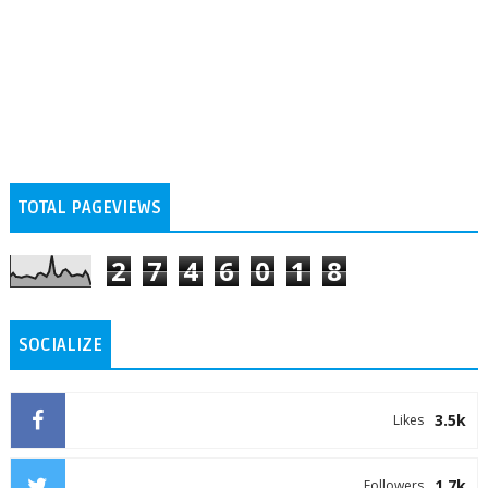
TOTAL PAGEVIEWS
2
7
4
6
0
1
8
SOCIALIZE
3.5k
Likes
1.7k
Followers