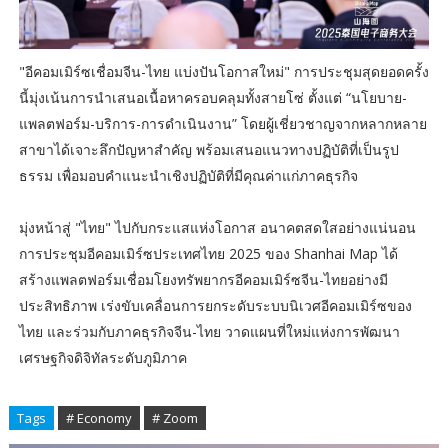
"อีคอมเมิร์ซเชื่อมจีน-ไทย แบ่งปันโอกาสใหม่" การประชุมสุดยอดครั้ง
นี้มุ่งเน้นการนำเสนอเนื้อหาครอบคลุมทั้งสายโซ่ ตั้งแต่ “นโยบาย-
แพลตฟอร์ม-บริการ-การดำเนินงาน” โดยผู้เชี่ยวชาญจากหลากหลาย
สาขาได้เจาะลึกปัญหาสำคัญ พร้อมเสนอแนวทางปฏิบัติที่เป็นรูป
ธรรม เพื่อมอบคำแนะนำเชิงปฏิบัติที่มีคุณค่าแก่ภาคธุรกิจ
มุ่งหน้าสู่ "ไทย" ไปกับกระแสแห่งโอกาส อนาคตสดใสอย่างแน่นอน
การประชุมอีคอมเมิร์ซประเทศไทย 2025 ของ Shanhai Map ได้
สร้างแพลตฟอร์มเชื่อมโยงทรัพยากรอีคอมเมิร์ซจีน-ไทยอย่างมี
ประสิทธิภาพ เร่งขับเคลื่อนการยกระดับระบบนิเวศอีคอมเมิร์ซของ
ไทย และร่วมกับภาคธุรกิจจีน-ไทย วาดแผนที่ใหม่แห่งการพัฒนา
เศรษฐกิจดิจิทัลระดับภูมิภาค
Tags
# Economy
# Zoom