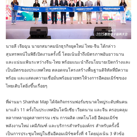
นายลี เจียฉุน นายกสมาคมนักธุรกิจยุคใหม่ ไทย-จีน ได้กล่าว
สุนทรพจน์ในพิธีเปิดงานครั้งนี้ โดยเน้นย้ำถึงมิตรภาพอันยาวนาน
และแน่นแฟ้นระหว่างจีน-ไทย พร้อมแนะนำถึงนโยบายเปิดกว้างและ
เป็นมิตรของประเทศไทย ตลอดจนโครงสร้างพื้นฐานดิจิทัลที่มีความ
พร้อม และแสดงความเชื่อมั่นพร้อมอวยพรให้วงการอีคอมเมิร์ซของ
ไทยเติบโตยิ่งขึ้นเรื่อยๆ
ที่ผ่านมา Shanhai Map ได้จัดกิจกรรมฟอรั่มขนาดใหญ่ระดับพันคน
มาแล้ว 11 ครั้งในประเทศอินโดนีเซีย เวียดนาม และจีน ครอบคลุม
หลากหลายอุตสาหกรรม เช่น การผลิต เทคโนโลยี อีคอมเมิร์ซ
พลังงานใหม่ เคมีภัณฑ์ และบริการสำหรับองค์กร สำหรับครั้งนี้
เป็นการประชุมใหญ่ในธีมอีคอมเมิร์ซครั้งที่ 4 โดยมุ่งเน้น 3 หัวข้อ